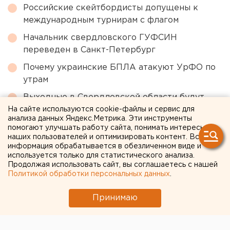
Российские скейтбордисты допущены к
международным турнирам с флагом
Начальник свердловского ГУФСИН
переведен в Санкт-Петербург
Почему украинские БПЛА атакуют УрФО по
утрам
Выходные в Свердловской области будут
дождливыми, но теплыми
На сайте используются cookie-файлы и сервис для
анализа данных Яндекс.Метрика. Эти инструменты
Российским школьникам продлят осенние
помогают улучшать работу сайта, понимать интересы
наших пользователей и оптимизировать контент. Вся
каникулы
информация обрабатывается в обезличенном виде и
используется только для статистического анализа.
Продолжая использовать сайт, вы соглашаетесь с нашей
← НОВОСТИ
Политикой обработки персональных данных
.
20 АПРЕЛЯ 2020 В 13:39
Принимаю
ЕАНовости