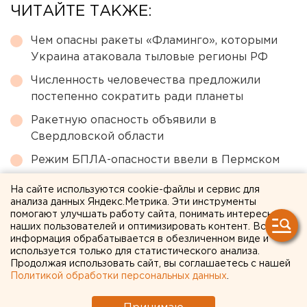
ЧИТАЙТЕ ТАКЖЕ:
Чем опасны ракеты «Фламинго», которыми
Украина атаковала тыловые регионы РФ
Численность человечества предложили
постепенно сократить ради планеты
Ракетную опасность объявили в
Свердловской области
Режим БПЛА-опасности ввели в Пермском
крае
На сайте используются cookie-файлы и сервис для
Ракетная опасность объявлена в
анализа данных Яндекс.Метрика. Эти инструменты
помогают улучшать работу сайта, понимать интересы
Оренбургской области и Башкирии
наших пользователей и оптимизировать контент. Вся
информация обрабатывается в обезличенном виде и
используется только для статистического анализа.
← НОВОСТИ
Продолжая использовать сайт, вы соглашаетесь с нашей
Политикой обработки персональных данных
.
21 АПРЕЛЯ 2020 В 11:01
ЕАНовости