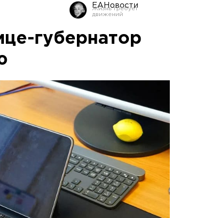
ЕАНовости
ице-губернатор
ю