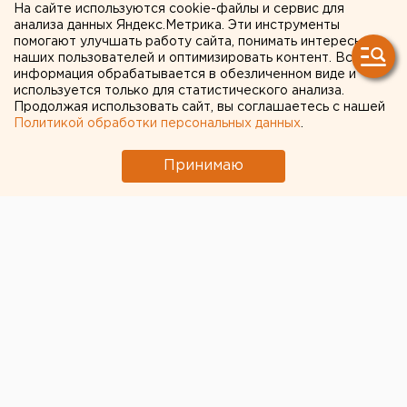
объявил примерные цены
На сайте используются cookie-файлы и сервис для
анализа данных Яндекс.Метрика. Эти инструменты
на маски в госаптеках
помогают улучшать работу сайта, понимать интересы
наших пользователей и оптимизировать контент. Вся
информация обрабатывается в обезличенном виде и
используется только для статистического анализа.
Продолжая использовать сайт, вы соглашаетесь с нашей
Политикой обработки персональных данных
.
Принимаю
Маски, произведенные на местной линии,
предоставленной РМК, будут стоить около 15