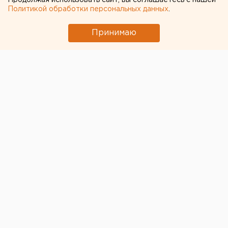
Продолжая использовать сайт, вы соглашаетесь с нашей
Политикой обработки персональных данных
.
Принимаю
© Фото из открытых источников
Власти Москвы продлили режим самоизоляции в
столице до 31 мая. Все закрытые в столице
предприятия сферы услуг, торговли, образования,
культуры и спорта не будут работать до указанной
даты.
"Временные ограничения функционирования
предприятий торговли, общественного питания,