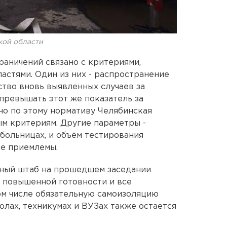
кой области
раничений связано с критериями,
стями. Один из них - распространение
ство вновь выявленных случаев за
превышать этот же показатель за
о по этому нормативу Челябинская
ым критериям. Другие параметры -
больницах, и объём тестирования
не приемлемы.
вный штаб на прошедшем заседании
 повышенной готовности и все
том числе обязательную самоизоляцию
колах, техникумах и ВУЗах также остается