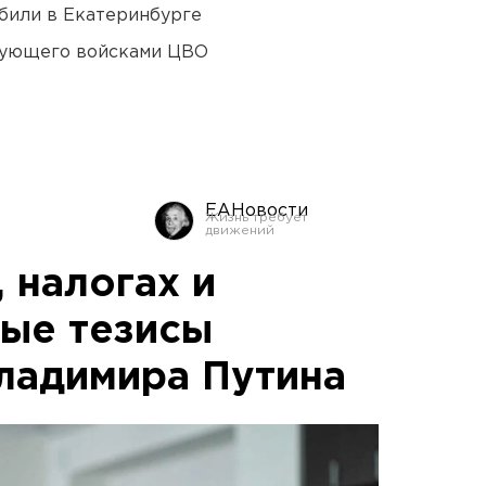
били в Екатеринбурге
дующего войсками ЦВО
ЕАНовости
 налогах и
ные тезисы
ладимира Путина