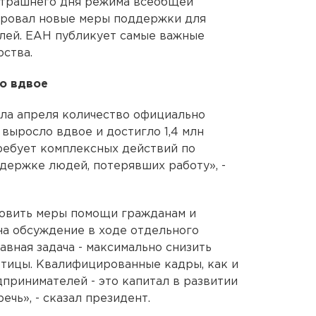
завтрашнего дня режима всеобщей
сировал новые меры поддержки для
лей. ЕАН публикует самые важные
рства.
о вдвое
ала апреля количество официально
выросло вдвое и достигло 1,4 млн
требует комплексных действий по
ддержке людей, потерявших работу», -
товить меры помощи гражданам и
 на обсуждение в ходе отдельного
авная задача - максимально снизить
отицы. Квалифицированные кадры, как и
дпринимателей - это капитал в развитии
ечь», - сказал президент.