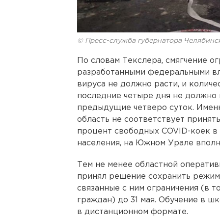
© Пресс-служба губернатора Челябинс
По словам Текслера, смягчение ог
разработанными федеральными вла
вируса не должно расти, и количе
последние четыре дня не должно 
предыдущие четверо суток. Именн
область не соответствует принят
процент свободных COVID-коек в 
населения, на Южном Урале впол
Тем не менее областной операти
принял решение сохранить режим
связанные с ним ограничения (в 
граждан) до 31 мая. Обучение в ш
в дистанционном формате.