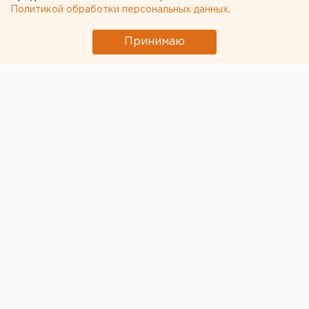
Политикой обработки персональных данных
.
Принимаю
© Pixabay.com
Энергетики Свердловского филиала компании «Т
Плюс» и Екатеринбургской теплосетевой компании
обеспечили энергобезопасность потребителей в
майские праздники, сообщили в пресс-службе
филиала.