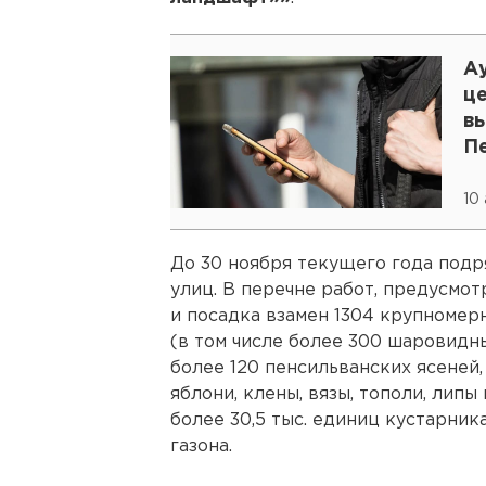
А
ц
в
П
10
До 30 ноября текущего года подр
улиц. В перечне работ, предусмо
и посадка взамен 1304 крупномер
(в том числе более 300 шаровидны
более 120 пенсильванских ясеней,
яблони, клены, вязы, тополи, лип
более 30,5 тыс. единиц кустарника
газона.