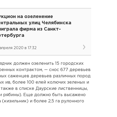
укцион на озеленение
ентральных улиц Челябинска
ыиграла фирма из Санкт-
етербурга
 апреля 2020 в 17:32
ядчик должен озеленить 15 городских
тренных контрактом, — снос 677 деревьев
ных саженцев деревьев различных пород
х ив, более 100 елей колючих зеленых и
 также в списке Даурские лиственницы,
ы и рябины). Еще должно быть высажено
 (кизильник) и более 2,5 га рулонного