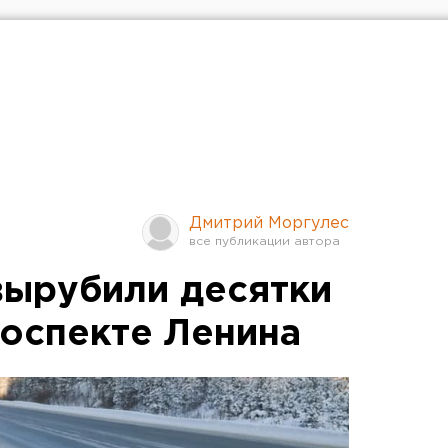
Дмитрий Моргулес
вырубили десятки
роспекте Ленина