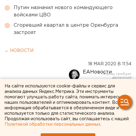
Путин назначил нового командующего
войсками ЦВО
Сгоревший квартал в центре Оренбурга
застроят
← НОВОСТИ
18 МАЯ 2020 В 11:54
ЕАНовости
На сайте используются cookie-файлы и сервис для
В Екатеринбурге на
анализа данных Яндекс.Метрика. Эти инструменты
помогают улучшать работу сайта, понимать интересы
станции скорой помощи
наших пользователей и оптимизировать контент. Вся
информация обрабатывается в обезличенном виде и
вспышка коронавируса:
используется только для статистического анализа.
Продолжая использовать сайт, вы соглашаетесь с нашей
заразились семь человек
Политикой обработки персональных данных
.