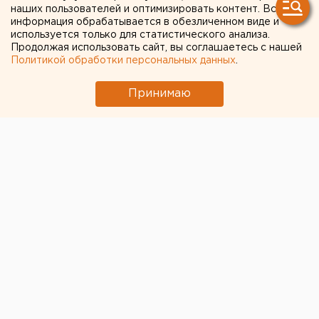
наших пользователей и оптимизировать контент. Вся
информация обрабатывается в обезличенном виде и
используется только для статистического анализа.
Продолжая использовать сайт, вы соглашаетесь с нашей
Политикой обработки персональных данных
.
Принимаю
© Алексей Колчин для ЕАН
Спикер свердловского парламента
Людмила
Бабушкина
провела совещание со своими
заместителями и председателями комитетов.
Решено, что на очередном, 44-м заседании будет
рассмотрен пакет законопроектов, направленных на