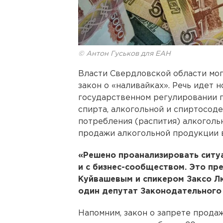
© Антон Гуськов для ЕАН
Власти Свердловской области мо
закон о «наливайках». Речь идет
государственном регулировании п
спирта, алкогольной и спиртосод
потребления (распития) алкоголь
продажи алкогольной продукции 
«Решено проанализировать ситуа
и с бизнес-сообществом. Это п
Куйвашевым и спикером Заксо Л
один депутат Законодательного
Напомним, закон о запрете продаж