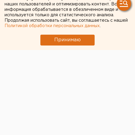
наших пользователей и оптимизировать контент. Вся
горящем складе в Екатеринбурге
информация обрабатывается в обезличенном виде и
используется только для статистического анализа.
Екатеринбургский аэропорт Кольцово
Продолжая использовать сайт, вы соглашаетесь с нашей
закрывают для самолетов второй день
Политикой обработки персональных данных
.
подряд
Принимаю
← НОВОСТИ
26 МАЯ 2020 В 14:42
ЕАНовости
В Зауралье снизят налоги
для фрилансеров и
самозанятых