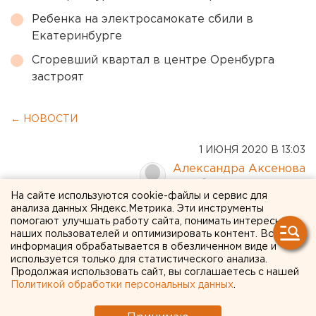
Ребенка на электросамокате сбили в
Екатеринбурге
Сгоревший квартал в центре Оренбурга
застроят
← НОВОСТИ
1 ИЮНЯ 2020 В 13:03
Александра Аксенова
На сайте используются cookie-файлы и сервис для
анализа данных Яндекс.Метрика. Эти инструменты
Николай Коляда: «Когда я
помогают улучшать работу сайта, понимать интересы
понял, что государство на
наших пользователей и оптимизировать контент. Вся
информация обрабатывается в обезличенном виде и
нас плюнуло, я подумал:
используется только для статистического анализа.
Продолжая использовать сайт, вы соглашаетесь с нашей
«Ну и мы на вас плюем»
Политикой обработки персональных данных
.