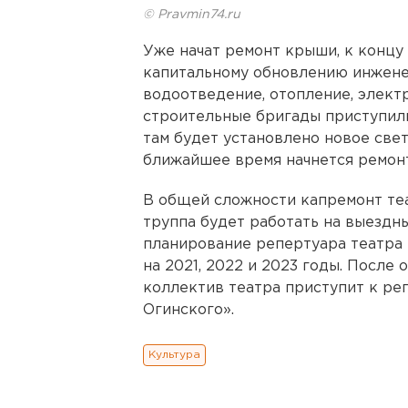
© Pravmin74.ru
Уже начат ремонт крыши, к концу
капитальному обновлению инжене
водоотведение, отопление, элект
строительные бригады приступили
там будет установлено новое све
ближайшее время начнется ремонт
В общей сложности капремонт теа
труппа будет работать на выездн
планирование репертуара театра 
на 2021, 2022 и 2023 годы. После 
коллектив театра приступит к ре
Огинского».
Культура