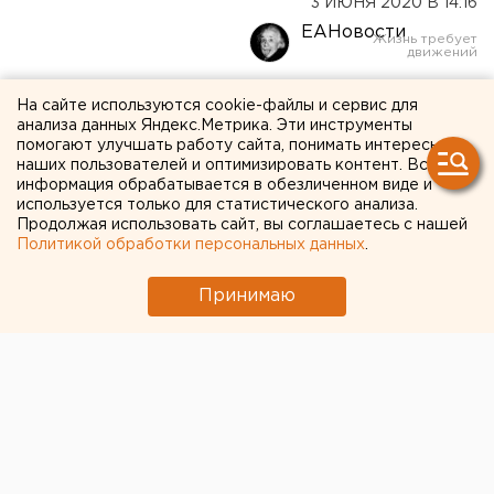
3 ИЮНЯ 2020 В 14:16
ЕАНовости
Проходчики преодолели
На сайте используются cookie-файлы и сервис для
анализа данных Яндекс.Метрика. Эти инструменты
первый горизонт в новой
помогают улучшать работу сайта, понимать интересы
наших пользователей и оптимизировать контент. Вся
шахте Учалинского ГОКа
информация обрабатывается в обезличенном виде и
используется только для статистического анализа.
Продолжая использовать сайт, вы соглашаетесь с нашей
Политикой обработки персональных данных
.
Принимаю