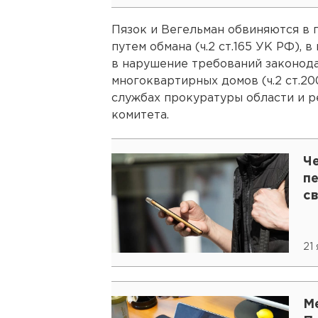
Пязок и Вегельман обвиняются в
путем обмана (ч.2 ст.165 УК РФ),
в нарушение требований законода
многоквартирных домов (ч.2 ст.20
службах прокуратуры области и р
комитета.
Ч
п
св
21
М