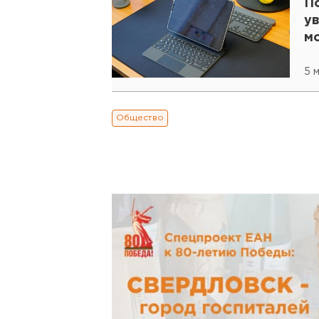
П
ув
м
5 
Общество