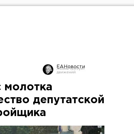
ЕАНовости
с молотка
ство депутатской
ройщика