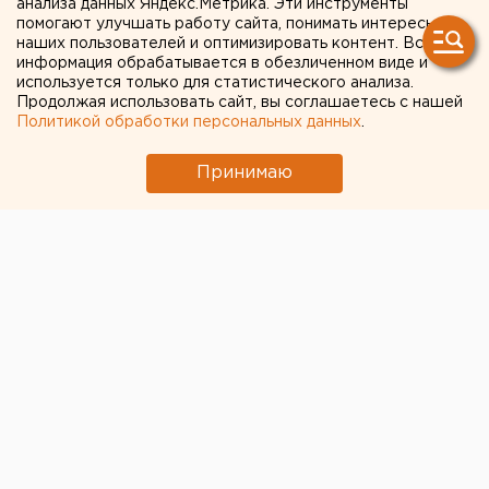
анализа данных Яндекс.Метрика. Эти инструменты
помогают улучшать работу сайта, понимать интересы
наших пользователей и оптимизировать контент. Вся
информация обрабатывается в обезличенном виде и
используется только для статистического анализа.
Продолжая использовать сайт, вы соглашаетесь с нашей
Политикой обработки персональных данных
.
Принимаю
© Читатель ЕАН
В Кургане впервые провели онлайн-трансляцию
регистрации брака. Молодожены установили камеру
в ЗАГСе, чтобы их родные и близкие могли
наблюдать за церемонией, сообщает региональный
оперштаб по противодействию распространению