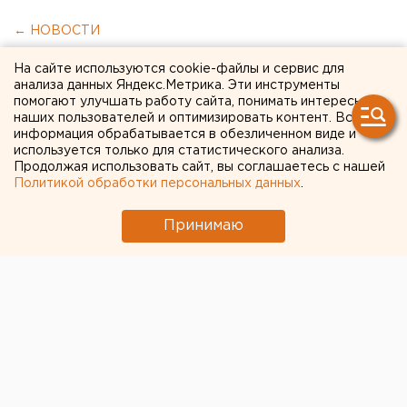
← НОВОСТИ
На сайте используются cookie-файлы и сервис для
10 ИЮНЯ 2020 В 10:48
анализа данных Яндекс.Метрика. Эти инструменты
ЕАНовости
помогают улучшать работу сайта, понимать интересы
наших пользователей и оптимизировать контент. Вся
информация обрабатывается в обезличенном виде и
Ростех отзывает уральские
используется только для статистического анализа.
Продолжая использовать сайт, вы соглашаетесь с нашей
ИВЛ из больниц после
Политикой обработки персональных данных
.
пожаров в Москве и Санкт-
Принимаю
Петербурге