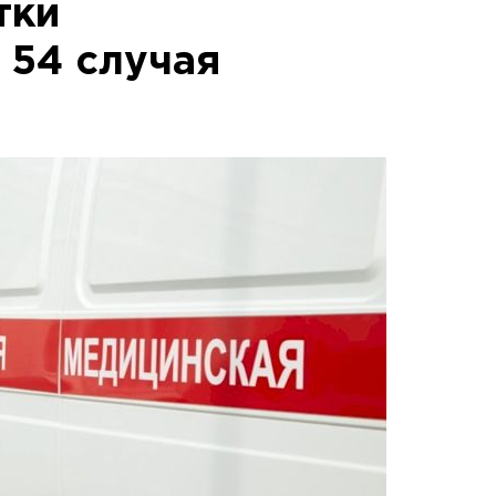
тки
 54 случая