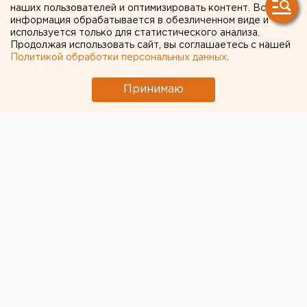
наших пользователей и оптимизировать контент. Вся
информация обрабатывается в обезличенном виде и
используется только для статистического анализа.
Продолжая использовать сайт, вы соглашаетесь с нашей
Политикой обработки персональных данных
.
Принимаю
© Kremlin.ru
«Яркие трудовые победы и достижения Александра
Евгеньевича Моторина, металлурга с поистине
бесценным профессиональным опытом, неразрывно
связаны с прославленной «Магниткой». Историю