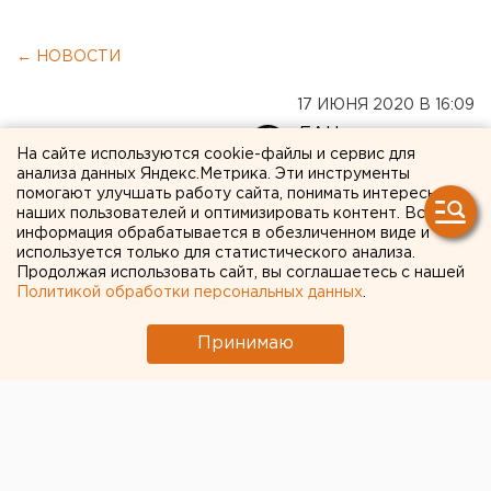
← НОВОСТИ
17 ИЮНЯ 2020 В 16:09
ЕАНовости
На сайте используются cookie-файлы и сервис для
анализа данных Яндекс.Метрика. Эти инструменты
помогают улучшать работу сайта, понимать интересы
Свердловчан массово
наших пользователей и оптимизировать контент. Вся
проверят на антитела к
информация обрабатывается в обезличенном виде и
используется только для статистического анализа.
коронавирусу: как пройти
Продолжая использовать сайт, вы соглашаетесь с нашей
Политикой обработки персональных данных
.
тест
Принимаю