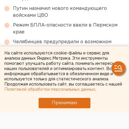
Путин назначил нового командующего
войсками ЦВО
Режим БПЛА-опасности ввели в Пермском
крае
Челябинцев предупредили о возможном
выходе из берегов реки Миасс
На сайте используются cookie-файлы и сервис для
анализа данных Яндекс.Метрика. Эти инструменты
помогают улучшать работу сайта, понимать интересы
← НОВОСТИ
наших пользователей и оптимизировать контент. Вся
информация обрабатывается в обезличенном виде и
19 ИЮНЯ 2020 В 10:34
используется только для статистического анализа.
Продолжая использовать сайт, вы соглашаетесь с нашей
ЕАНовости
Политикой обработки персональных данных
.
Принимаю
В Заречном нашли 11 тысяч
бутылок паленых Hennessy
и «Хванчкары»