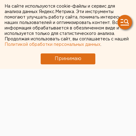
На сайте используются cookie-файлы и сервис для
МИД призвал россиян готовиться к затяжной
анализа данных Яндекс.Метрика. Эти инструменты
войне
помогают улучшать работу сайта, понимать интересы
наших пользователей и оптимизировать контент. Вся
Сгоревший квартал в центре Оренбурга
информация обрабатывается в обезличенном виде и
используется только для статистического анализа.
застроят
Продолжая использовать сайт, вы соглашаетесь с нашей
Численность человечества предложили
Политикой обработки персональных данных
.
постепенно сократить ради планеты
Принимаю
Федеральные компании не могут найти в
Екатеринбурге земли под апартаменты
Город в Свердловской области подтопило
несуществующее озеро
← НОВОСТИ
22 ИЮНЯ 2020 В 12:18
ЕАНовости