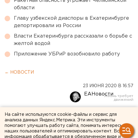
Ракетная опасность угрожает Челябинской
области
Главу узбекской диаспоры в Екатеринбурге
депортировали из России
Власти Екатеринбурга рассказали о борьбе с
желтой водой
Приложение УБРиР возобновило работу
← НОВОСТИ
23 ИЮНЯ 2020 В 16:57
ЕАНовости
Куйвашев предложил
На сайте используются cookie-файлы и сервис для
анализа данных Яндекс.Метрика. Эти инструменты
увеличить максимальную
помогают улучшать работу сайта, понимать интересы
наших пользователей и оптимизировать контент. Вся
сумму льготного
информация обрабатывается в обезличенном виде и