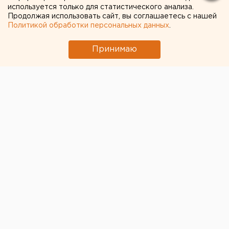
используется только для статистического анализа.
ипотечного кредита до
Продолжая использовать сайт, вы соглашаетесь с нашей
пяти миллионов
Политикой обработки персональных данных
.
Принимаю
© Дмитрий Толстошеев для ЕАН
Свердловская область стала единственным