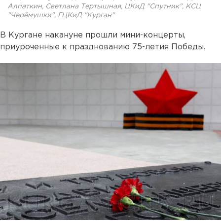
Алпаткин, Светлана Тертышная, ЦКиД "Спутник", КСЦ
"Черёмушки", ГЦКиД "Курган"
В Кургане накануне прошли мини-концерты,
приуроченные к празднованию 75-летия Победы.