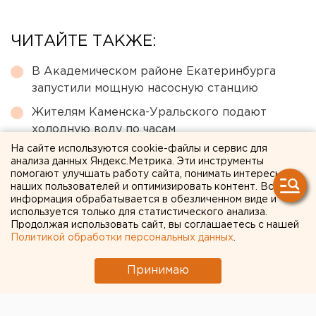
ЧИТАЙТЕ ТАКЖЕ:
В Академическом районе Екатеринбурга
запустили мощную насосную станцию
Жителям Каменска-Уральского подают
холодную воду по часам
На сайте используются cookie-файлы и сервис для
Три человека погибли и 13 пострадали в
анализа данных Яндекс.Метрика. Эти инструменты
результате атаки ВСУ на Геленджик
помогают улучшать работу сайта, понимать интересы
наших пользователей и оптимизировать контент. Вся
Федеральные компании не могут найти в
информация обрабатывается в обезличенном виде и
Екатеринбурге земли под апартаменты
используется только для статистического анализа.
Продолжая использовать сайт, вы соглашаетесь с нашей
ВСУ атаковали склад Wildberries в
Политикой обработки персональных данных
.
Ленинградской области
Принимаю
← НОВОСТИ