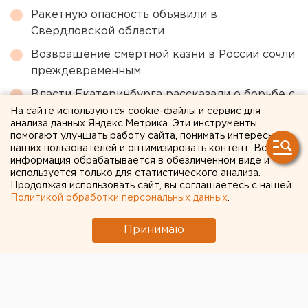
Ракетную опасность объявили в
Свердловской области
Возвращение смертной казни в России сочли
преждевременным
Власти Екатеринбурга рассказали о борьбе с
желтой водой
На сайте используются cookie-файлы и сервис для
анализа данных Яндекс.Метрика. Эти инструменты
Челябинцев предупредили о возможном
помогают улучшать работу сайта, понимать интересы
наших пользователей и оптимизировать контент. Вся
выходе из берегов реки Миасс
информация обрабатывается в обезличенном виде и
используется только для статистического анализа.
Продолжая использовать сайт, вы соглашаетесь с нашей
← НОВОСТИ
Политикой обработки персональных данных
.
29 ИЮНЯ 2020 В 14:32
Принимаю
ЕАНовости
Стала известна дата
открытия кинотеатров в