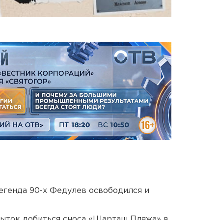
егенда 90-х Федулев освободился и
пыток добиться сноса «Шарташ Пляжа» в