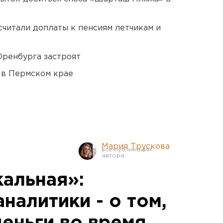
читали доплаты к пенсиям летчикам и
Оренбурга застроят
 в Пермском крае
Мария Трускова
кальная»:
налитики - о том,