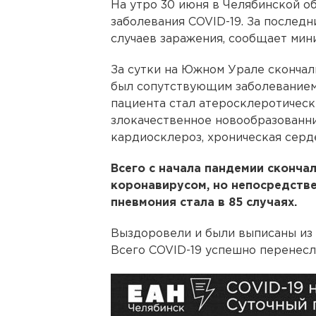
На утро 30 июня в Челябинской о
заболевания COVID-19. За послед
случаев заражения, сообщает мин
За сутки на Южном Урале скончал
был сопутствующим заболеванием.
пациента стал атеросклеротически
злокачественное новообразованние
кардиосклероз, хроническая серд
Всего с начала пандемии сконча
коронавирусом, но непосредств
пневмония стала в 85 случаях.
Выздоровели и были выписаны из 
Всего COVID-19 успешно перенесл