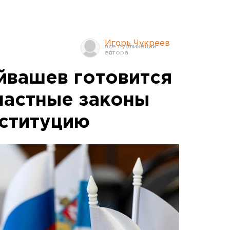
Игорь Чукреев
йвашев готовится
ластные законы
ституцию