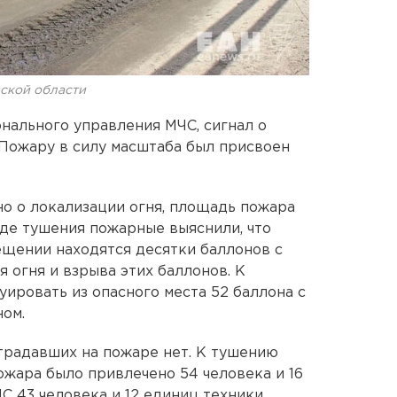
ской области
нального управления МЧС, сигнал о
 Пожару в силу масштаба был присвоен
но о локализации огня, площадь пожара
 ходе тушения пожарные выяснили, что
щении находятся десятки баллонов с
я огня и взрыва этих баллонов. К
уировать из опасного места 52 баллона с
ном.
традавших на пожаре нет. К тушению
ожара было привлечено 54 человека и 16
ЧС 43 человека и 12 единиц техники.