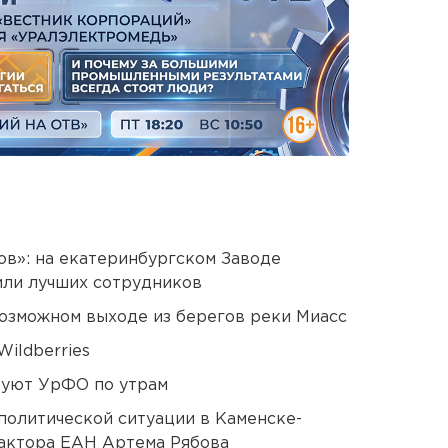
ов»: на екатеринбургском Заводе
или лучших сотрудников
озможном выходе из берегов реки Миасс
ildberries
куют УрФО по утрам
политической ситуации в Каменске-
актора ЕАН Артема Рябова