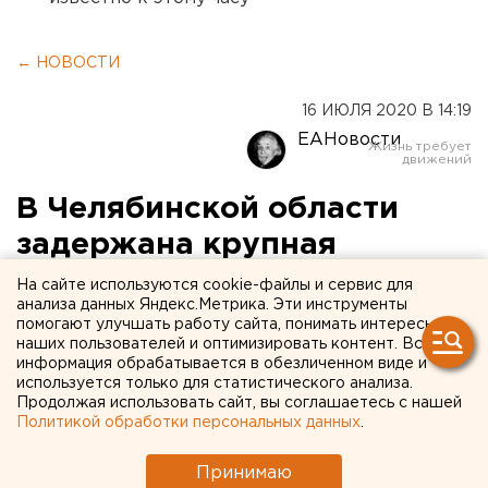
← НОВОСТИ
16 ИЮЛЯ 2020 В 14:19
ЕАНовости
В Челябинской области
задержана крупная
наркоторговка
На сайте используются cookie-файлы и сервис для
анализа данных Яндекс.Метрика. Эти инструменты
помогают улучшать работу сайта, понимать интересы
Сотрудниками Управления по контролю за
наших пользователей и оптимизировать контент. Вся
оборотом наркотиков ГУ МВД России по
информация обрабатывается в обезличенном виде и
используется только для статистического анализа.
Челябинской области задержана 44-летняя
Продолжая использовать сайт, вы соглашаетесь с нашей
безработная, ранее не судимая женщина,
Политикой обработки персональных данных
.
сообщает пресс-служба регионального
полицейского главка.
Принимаю