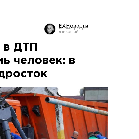
ЕАНовости
 в ДТП
ь человек: в
дросток