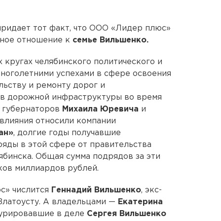
придает тот факт, что ООО «Лидер плюс»
нное отношение к
семье Вильшенко.
х кругах челябинского политического и
ноголетними успехами в сфере освоения
ьству и ремонту дорог и
ов дорожной инфраструктуры во время
и губернаторов
Михаила Юревича
и
х влияния относили компании
ан»
, долгие годы получавшие
яды в этой сфере от правительства
ябинска. Общая сумма подрядов за эти
ков миллиардов рублей.
с» числится
Геннадий Вильшенко
, экс-
Златоусту. А владельцами —
Екатерина
гурировавшие в деле
Сергея Вильшенко