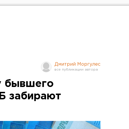
Дмитрий Моргулес
у бывшего
Б забирают