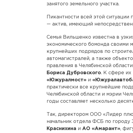
занятого земельного участка.
Пикантности всей этой ситуации 
— актив, имеющий непосредстве
Семья Вильшенко известна в узки
экономического бомонда своими м
крупнейших подрядов по строител
автомагистралей, а также объект
правления в Челябинской област
Бориса Дубровского
. К сфере и
«Южуралмост»
и
«Южуралавтоб
практически все крупнейшие подр
Челябинской области и мэрии Чел
годы составляет несколько десят
Так, директором ООО «Лидер плю
начальник отдела ФСБ по городу 
Краснихина
и
АО «Амарант»
, фи