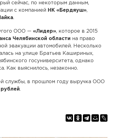
рый сейчас, по некоторым данным,
уации с компанией
НК «Бердяуш»
,
Чайка
.
угого ООО —
«Лидер»
, которое в 2015
анса Челябинской области
на право
ной эвакуации автомобилей. Несколько
алась на улице Братьев Кашириных,
лябинского госуниверситета, однако
а. Как выяснилось, незаконно.
й службы, в прошлом году выручка ООО
 рублей
.