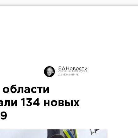
ЕАНовости
 области
али 134 новых
19