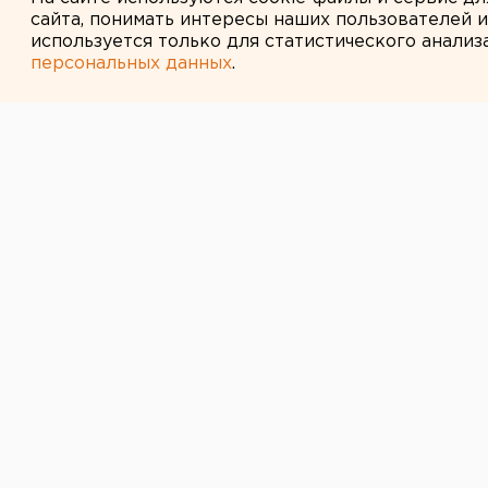
сайта, понимать интересы наших пользователей 
используется только для статистического анализ
персональных данных
.
← НОВОСТИ
24 ИЮЛЯ 2020 В 11:06
«Помогите пос
трек – и мы уе
интервью с ек
байкером