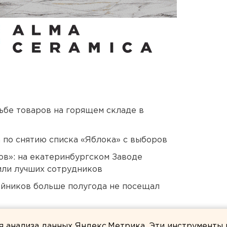
дьбе товаров на горящем складе в
а по снятию списка «Яблока» с выборов
ов»: на екатеринбургском Заводе
или лучших сотрудников
йников больше полугода не посещал
ителям Екатеринбурга
ля анализа данных Яндекс.Метрика. Эти инструменты