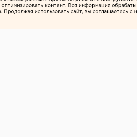
и оптимизировать контент. Вся информация обрабаты
а. Продолжая использовать сайт, вы соглашаетесь с
ЕАНовости
троить гоночный
дем из города»:
атеринбургским