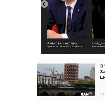
В
З
ш
23