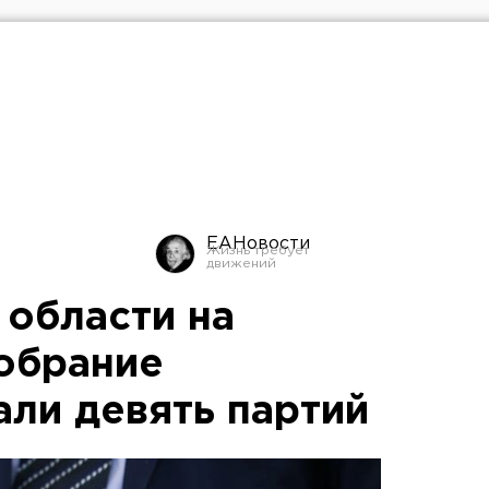
ЕАНовости
 области на
обрание
али девять партий