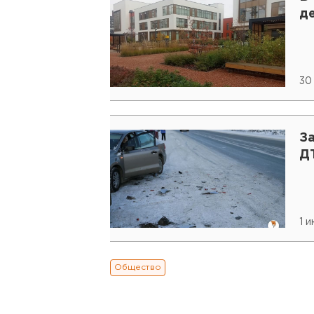
д
30
За
Д
1 
Общество