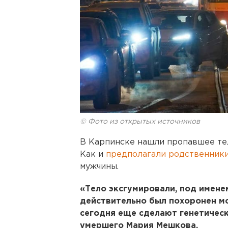
© Фото из открытых источников
В Карпинске нашли пропавшее те
Как и
предполагали родственник
мужчины.
«Тело эксгумировали, под имене
действительно был похоронен мой
сегодня еще сделают генетическ
умершего Мария Мешкова.