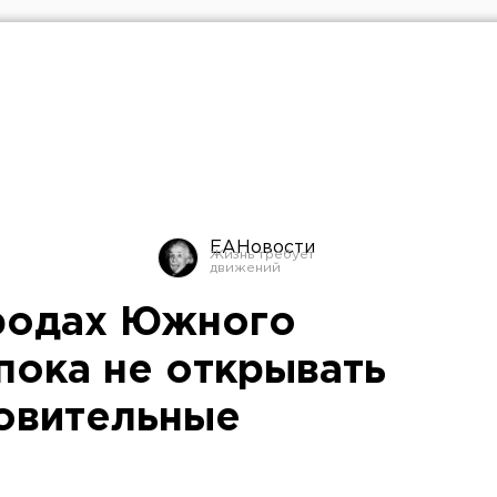
ЕАНовости
родах Южного
пока не открывать
овительные