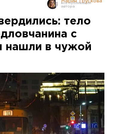
Мария Трускова
вердились: тело
дловчанина с
 нашли в чужой