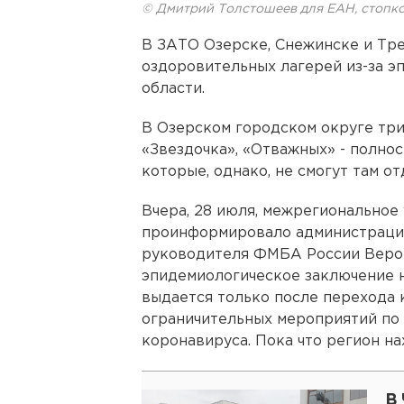
© Дмитрий Толстошеев для ЕАН, стопк
В ЗАТО Озерске, Снежинске и Тр
оздоровительных лагерей из-за э
области.
В Озерском городском округе три
«Звездочка», «Отважных» - полнос
которые, однако, не смогут там от
Вчера, 28 июля, межрегионально
проинформировало администрацию 
руководителя ФМБА России Верон
эпидемиологическое заключение н
выдается только после перехода к
ограничительных мероприятий п
коронавируса. Пока что регион на
В