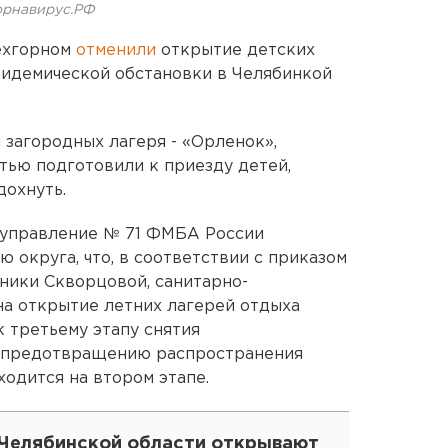
орнавирус.РФ
ехгорном
отменили
открытие детских
пидемической обстановки в Челябинкой
 загородных лагеря - «Орленок»,
тью подготовили к приезду детей,
дохнуть.
е управление № 71 ФМБА России
округа, что, в соответствии с приказом
ики Скворцовой, санитарно-
а открытие летних лагерей отдыха
 третьему этапу снятия
о предотвращению распространения
ходится на втором этапе.
 Челябинской области открывают