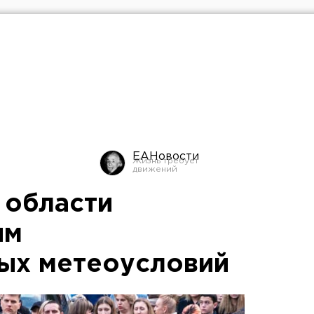
ЕАНовости
 области
им
ых метеоусловий