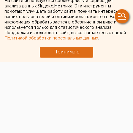
крае
На сайте используются cookie-файлы и сервис для
анализа данных Яндекс.Метрика. Эти инструменты
Свердловский титановый гигант получил
помогают улучшать работу сайта, понимать интересы
наших пользователей и оптимизировать контент. Вся
крупный убыток
информация обрабатывается в обезличенном виде и
используется только для статистического анализа.
Продолжая использовать сайт, вы соглашаетесь с нашей
← НОВОСТИ
Политикой обработки персональных данных
.
11 АВГУСТА 2020 В 09:11
Принимаю
ЕАНовости
Детские пособия для
малоимущих собираются
увеличить в два раза