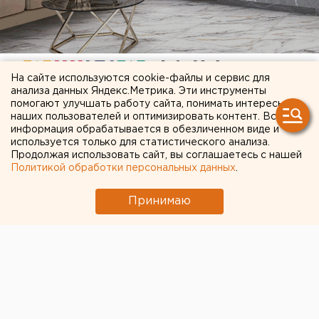
На сайте используются cookie-файлы и сервис для
анализа данных Яндекс.Метрика. Эти инструменты
помогают улучшать работу сайта, понимать интересы
наших пользователей и оптимизировать контент. Вся
информация обрабатывается в обезличенном виде и
ЧИТАЙТЕ ТАКЖЕ:
используется только для статистического анализа.
Продолжая использовать сайт, вы соглашаетесь с нашей
Свердловский титановый гигант получил
Политикой обработки персональных данных
.
крупный убыток
Принимаю
В Екатеринбурге горит склад Wildberries
Возвращение смертной казни в России сочли
преждевременным
Сгоревший квартал в центре Оренбурга
застроят
Исторический центр Оренбурга застроят по