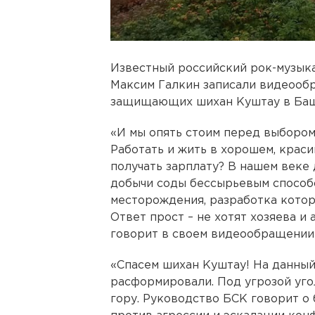
Известный российский рок-музы
Максим Галкин записали видеооб
защищающих шихан Куштау в Баш
«И мы опять стоим перед выбором –
Работать и жить в хорошем, краси
получать зарплату? В нашем веке
добычи соды бессырьевым способо
месторождения, разработка котор
Ответ прост – не хотят хозяева и
говорит в своем видеообращении
«Спасем шихан Куштау! На данныи
расформировали. Под угрозой уг
гору. Руководство БСК говорит о