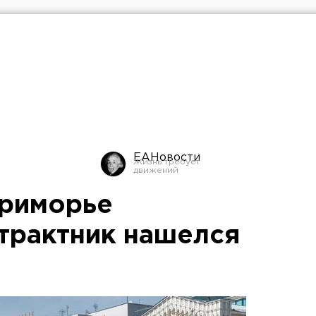
ЕАНовости
Приморье
трактник нашелся