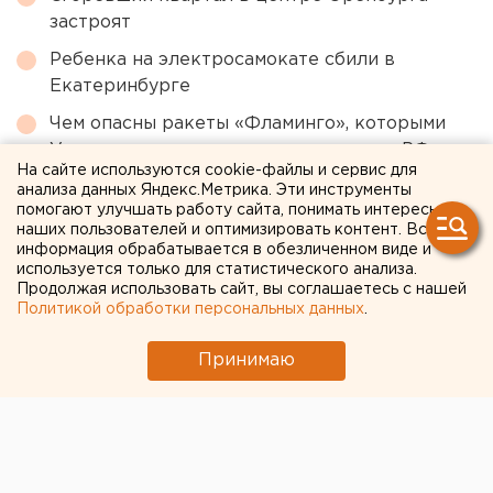
застроят
Ребенка на электросамокате сбили в
Екатеринбурге
Чем опасны ракеты «Фламинго», которыми
Украина атаковала тыловые регионы РФ
На сайте используются cookie-файлы и сервис для
Власти Екатеринбурга рассказали о борьбе с
анализа данных Яндекс.Метрика. Эти инструменты
помогают улучшать работу сайта, понимать интересы
желтой водой
наших пользователей и оптимизировать контент. Вся
информация обрабатывается в обезличенном виде и
Ракетная опасность объявлена в
используется только для статистического анализа.
Оренбургской области и Башкирии
Продолжая использовать сайт, вы соглашаетесь с нашей
Политикой обработки персональных данных
.
← НОВОСТИ
Принимаю
19 АВГУСТА 2020 В 11:02
ЕАНовости
На подготовку к учебному