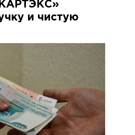
-КАРТЭКС»
учку и чистую