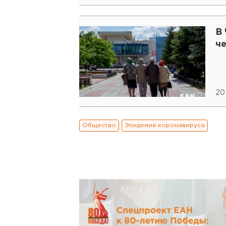
В 
че
20
Общество
Эпидемия коронавируса