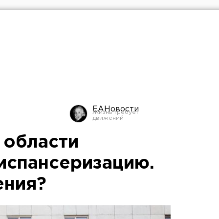
ЕАНовости
 области
испансеризацию.
ения?