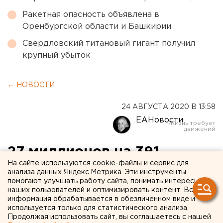
Ракетная опасность объявлена в
Оренбургской области и Башкирии
Свердловский титановый гигант получил
крупный убыток
← НОВОСТИ
24 АВГУСТА 2020 В 13:58
ЕАНовости
27 миллионов на 391
На сайте используются cookie-файлы и сервис для
человека: готовившим
анализа данных Яндекс.Метрика. Эти инструменты
помогают улучшать работу сайта, понимать интересы
забастовку свердловским
наших пользователей и оптимизировать контент. Вся
шахтерам выплатили долги
информация обрабатывается в обезличенном виде и
используется только для статистического анализа.
по зарплате
Продолжая использовать сайт, вы соглашаетесь с нашей