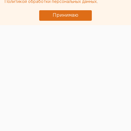
Политикой обработки персональных данных
.
Принимаю
Сотрудникам АО «Мариинский прииск» в
свердловском поселке Малышева, готовившим
забастовку прямо в шахте из-за двухмесячных
долгов по заплате, выплатили все деньги.