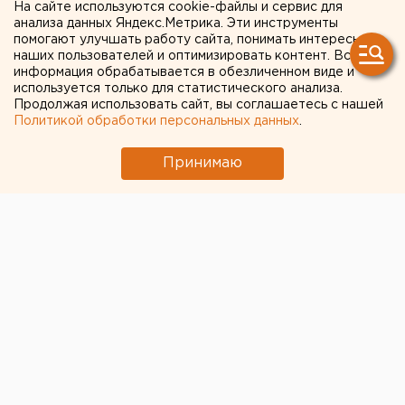
объяснили, почему не
На сайте используются cookie-файлы и сервис для
анализа данных Яндекс.Метрика. Эти инструменты
спешат вносить
помогают улучшать работу сайта, понимать интересы
наших пользователей и оптимизировать контент. Вся
законопроект о возврате
информация обрабатывается в обезличенном виде и
используется только для статистического анализа.
мэрских выборов
Продолжая использовать сайт, вы соглашаетесь с нашей
Политикой обработки персональных данных
.
Принимаю