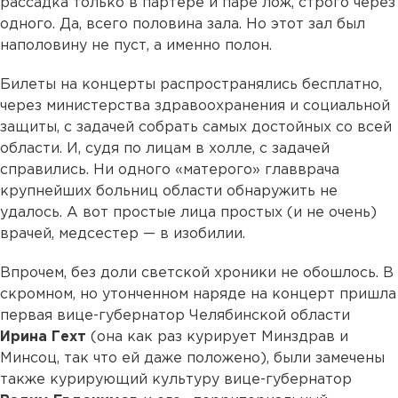
рассадка только в партере и паре лож, строго через
одного. Да, всего половина зала. Но этот зал был
наполовину не пуст, а именно полон.
Билеты на концерты распространялись бесплатно,
через министерства здравоохранения и социальной
защиты, с задачей собрать самых достойных со всей
области. И, судя по лицам в холле, с задачей
справились. Ни одного «матерого» главврача
крупнейших больниц области обнаружить не
удалось. А вот простые лица простых (и не очень)
врачей, медсестер — в изобилии.
Впрочем, без доли светской хроники не обошлось. В
скромном, но утонченном наряде на концерт пришла
первая вице-губернатор Челябинской области
Ирина Гехт
(она как раз курирует Минздрав и
Минсоц, так что ей даже положено), были замечены
также курирующий культуру вице-губернатор