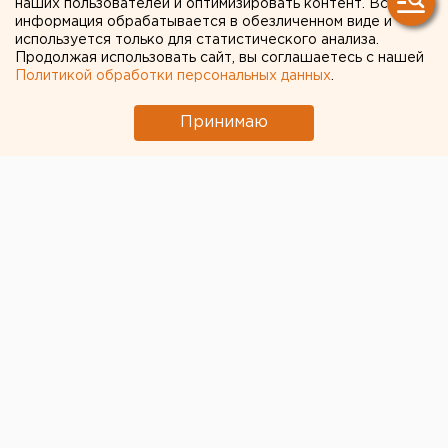
наших пользователей и оптимизировать контент. Вся
информация обрабатывается в обезличенном виде и
от гриппа и COVID-19
используется только для статистического анализа.
Продолжая использовать сайт, вы соглашаетесь с нашей
Политикой обработки персональных данных
.
Принимаю
© Фото из открытых источников
Пользователи Instagram не слишком радушно