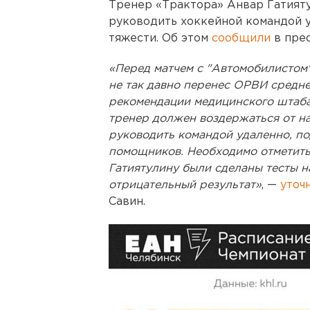
Тренер «Трактора» Анвар Гатияту
руководить хоккейной командой 
тяжести. Об этом
сообщили
в пре
«Перед матчем с "Автомобилистом"
не так давно перенес ОРВИ средне
рекомендации медицинского штаба
тренер должен воздержаться от на
руководить командой удаленно, по
помощников. Необходимо отметить,
Гатиятулину были сделаны тесты на
отрицательный результат»
, —
уточ
Савин.