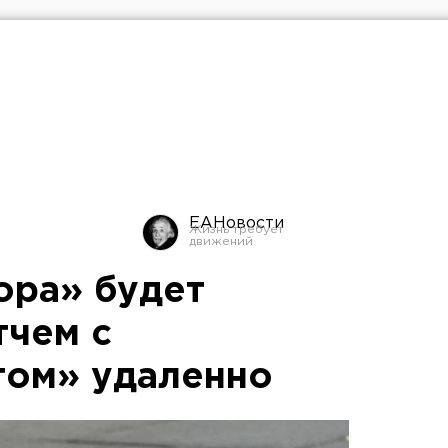
ЕАНовости
ора» будет
тчем с
том» удаленно