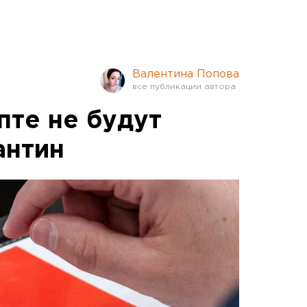
Валентина Попова
пте не будут
антин