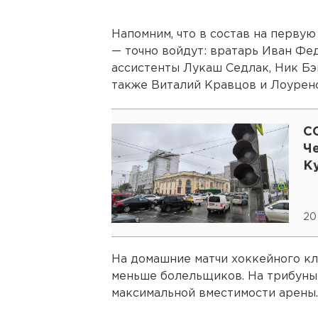
Напомним, что в состав на перву
— точно войдут: вратарь Иван Фед
ассистенты Лукаш Седлак, Ник Бэ
также Виталий Кравцов и Лоуренс
CO
Ч
К
20
На домашние матчи хоккейного кл
меньше болельщиков. На трибуны 
максимальной вместимости арены.