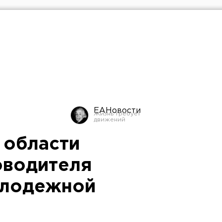
ЕАНовости
 области
оводителя
олодежной