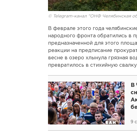
© Telegram-канал "ОНФ Челябинская об
В феврале этого года челябинск
народного фронта обратились в пр
предназначенной для этого площа
реакции на предписание прокурат
весне в озеро хлынула грязная вод
превратилось в стихийную свалку
В
сн
А
б
9 