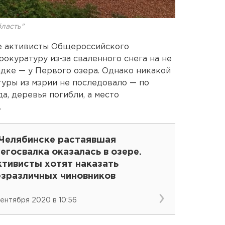
ласть"
ие активисты Общероссийского
окуратуру из-за сваленного снега на не
дке — у Первого озера. Однако никакой
уры из мэрии не последовало — по
а, деревья погибли, а место
.
 Челябинске растаявшая
егосвалка оказалась в озере.
ктивисты хотят наказать
езразличных чиновников
сентября 2020 в 10:56