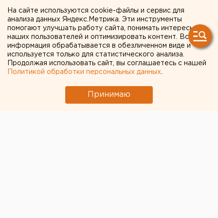
Луне
На сайте используются cookie-файлы и сервис для
анализа данных Яндекс.Метрика. Эти инструменты
помогают улучшать работу сайта, понимать интересы
наших пользователей и оптимизировать контент. Вся
информация обрабатывается в обезличенном виде и
используется только для статистического анализа.
Продолжая использовать сайт, вы соглашаетесь с нашей
Политикой обработки персональных данных
.
Принимаю
© Фото из открытых источников
Японские ученые собираются открыть производство
водородного топлива на Луне к 2035 году, пишут
«Известия».