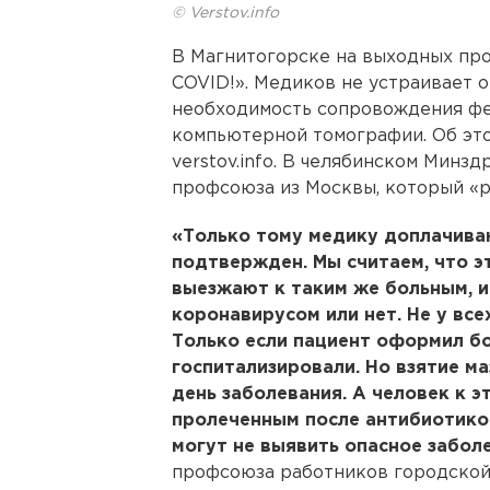
© Verstov.info
В Магнитогорске на выходных про
COVID!». Медиков не устраивает 
необходимость сопровождения ф
компьютерной томографии. Об эт
verstov.info. В челябинском Минзд
профсоюза из Москвы, который «р
«Только тому медику доплачиваю
подтвержден. Мы считаем, что э
выезжают к таким же больным, и 
коронавирусом или нет. Не у все
Только если пациент оформил бо
госпитализировали. Но взятие м
день заболевания. А человек к 
пролеченным после антибиотиков
могут не выявить опасное забол
профсоюза работников городской