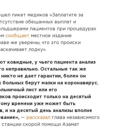
шел пикет медиков «Заплатите за
отсутствие обещанных выплат и
ельдшерами пациентов при процедурах
ом
сообщает
местное издание
раве же уверены, что это происки
аскачивает лодку».
т ковидные, у чьего пациента анализ
то неправильно. Остальные так же
никто не дает гарантии, болен он
х больных берут мазки на коронавирус.
льничный лист или его
азков происходит только на десятый
этому времени уже может быть
, и на десятый день анализы вполне
евание»,
—
рассказал
глава независимого
 станции скорой помощи Азамат