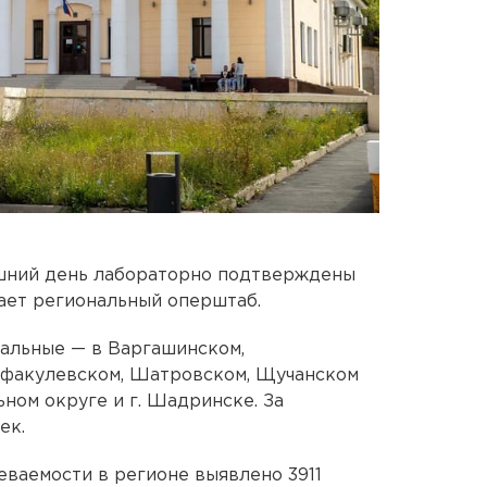
яшний день лабораторно подтверждены
щает региональный оперштаб.
тальные — в Варгашинском,
афакулевском, Шатровском, Щучанском
ном округе и г. Шадринске. За
ек.
еваемости в регионе выявлено 3911